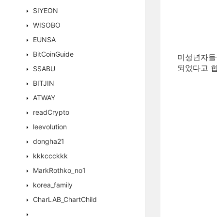
SIYEON
WISOBO
EUNSA
BitCoinGuide
미성년자들을
되었다고 합
SSABU
BITJIN
ATWAY
readCrypto
leevolution
dongha21
kkkccckkk
MarkRothko_no1
korea_family
CharLAB_ChartChild