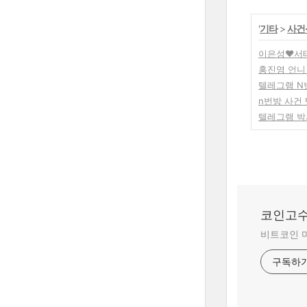
'
기타
>
사건
이은성♥서태
홍진영 언니
텔레그램 N번
n번방 사건
텔레그램 박
코인고수
비트코인 
구독하