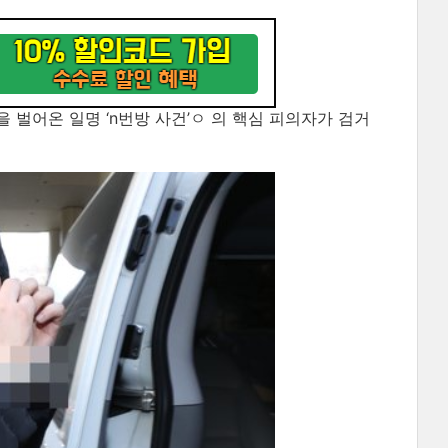
벌어온 일명 ‘n번방 사건’ㅇ 의 핵심 피의자가 검거