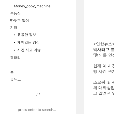
Money_copy_machine
부동산
따뜻한 일상
기타
유용한 정보
재미있는 영상
<연합뉴스
박사라고 불
사건·사고·이슈
“혐의를 인
갤러리
현재 이 
방 사건 관
홈
유튜브
조모씨 및 
체 대화방입
고 알려져 
/
/