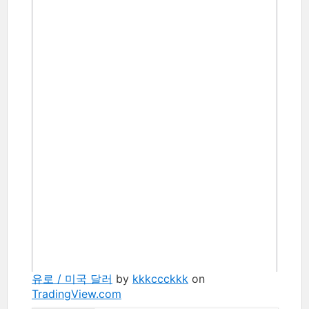
유로 / 미국 달러
by
kkkccckkk
on
TradingView.com