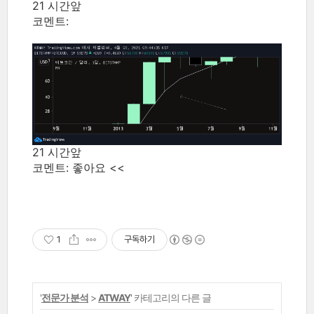
21 시간앞
코멘트:
21 시간앞
코멘트:
좋아요 <<
1
구독하기
'
전문가 분석
>
ATWAY
' 카테고리의 다른 글