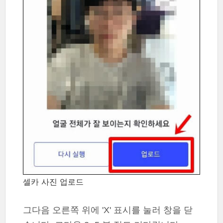
셀카 사진 업로드
그다음 오른쪽 위에 'X' 표시를 눌러 창을 닫