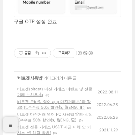
구글 OTP 설정 완료
공감
구독하기
'
비트겟 사용법
' 카테고리의 다른 글
비트겟(bitget) 마진 거래소 이벤트 및 선물
2022.08.11
거래 노하우.👍
(0)
비트겟 모바일 영어 app 마진거래🥇1타 강
2022.06.23
의❗(ft.수수료 50% 할인👍, 🔠ENG, 📱)
(0)
비트겟 마진거래 영어 PC 사용법🥇1타 강의
2022.06.23
❗(수수료 50% 할인👍, 🔠ENG, 💻)
(0)
비트겟 선물 거래소 USDT 자금 이체 안 되
2021.11.29
시는 분❗ 해결 방법❗
(0)