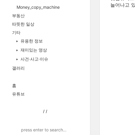
늘어나고 있
Money_copy_machine
부동산
따뜻한 일상
기타
유용한 정보
재미있는 영상
사건·사고·이슈
갤러리
홈
유튜브
/
/