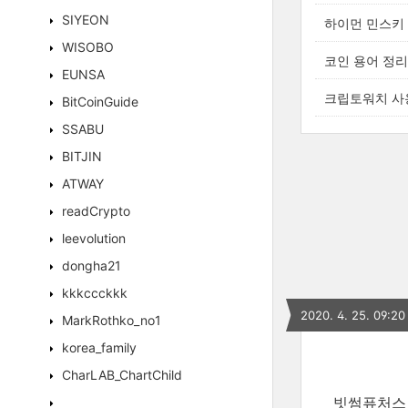
SIYEON
하이먼 민스키
WISOBO
코인 용어 정리
EUNSA
크립토워치 사용법
BitCoinGuide
SSABU
BITJIN
ATWAY
readCrypto
leevolution
dongha21
kkkccckkk
2020. 4. 25. 09:20
MarkRothko_no1
korea_family
CharLAB_ChartChild
빗썸퓨처스 