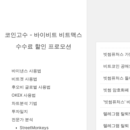
코인고수 - 바이비트 비트맥스
수수료 할인 프로모션
빗썸퓨처스 가
비트코인 공매
바이낸스 사용법
빗썸퓨처스 들
비트겟 사용법
후오비 글로벌 사용법
빗썸 암호화폐 
OKEX 사용법
'빗썸퓨처스' 
차트분석 기법
투자일지
텔레그램 탈퇴
전문가 분석
텔레그램 탈퇴
StreetMonkeys