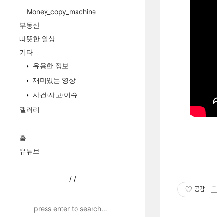
Money_copy_machine
부동산
따뜻한 일상
기타
유용한 정보
재미있는 영상
사건·사고·이슈
갤러리
홈
유튜브
/
/
공감