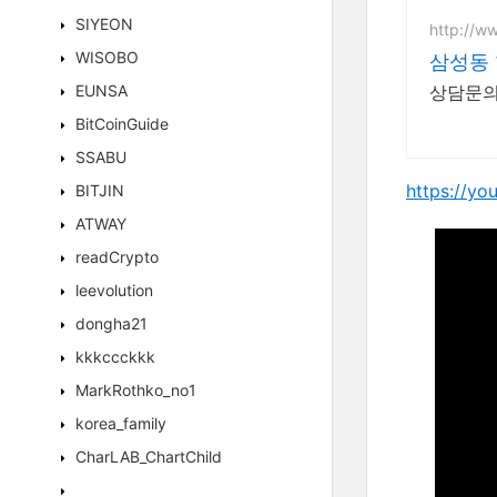
SIYEON
http://
WISOBO
삼성동
EUNSA
상담문의
BitCoinGuide
SSABU
https://yo
BITJIN
ATWAY
readCrypto
leevolution
dongha21
kkkccckkk
MarkRothko_no1
korea_family
CharLAB_ChartChild