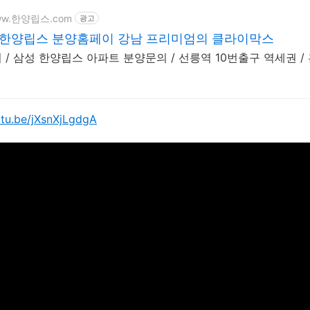
www.한양립스.com
광고
 한양립스 분양홈페이 강남 프리미엄의 클라이막스
 / 삼성 한양립스 아파트 분양문의 / 선릉역 10번출구 역세권 /
utu.be/jXsnXjLgdgA