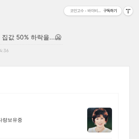
코인고수 - 바이비트 비트맥스 수수료 할인 
구독하기
값 50% 하락을...🥶
14:36
포 매물 다량보유중