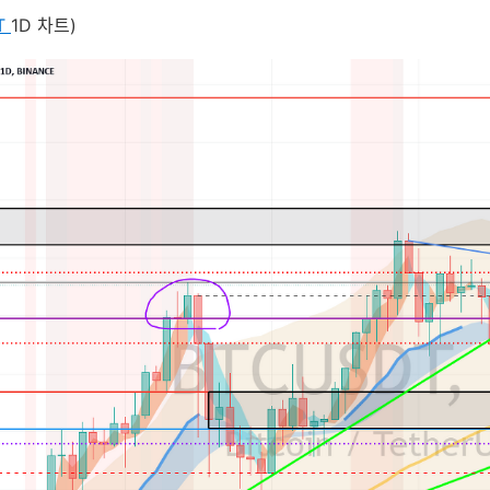
T
1D 차트)