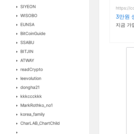
SIYEON
https://c
WISOBO
3만원 
EUNSA
지금 가
BitCoinGuide
SSABU
BITJIN
ATWAY
readCrypto
leevolution
dongha21
kkkccckkk
MarkRothko_no1
korea_family
CharLAB_ChartChild